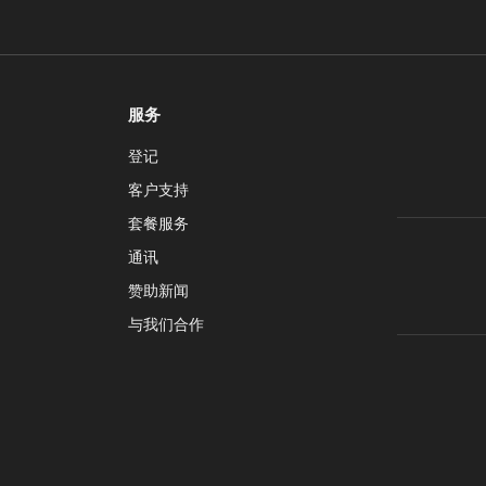
服务
登记
客户支持
套餐服务
通讯
赞助新闻
与我们合作