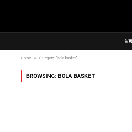
首
»
Home
Category: "Bola basket"
BROWSING:
BOLA BASKET