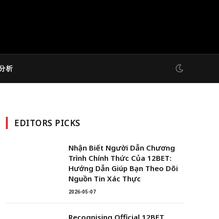
分析
EDITORS PICKS
Nhận Biết Người Dẫn Chương
Trình Chính Thức Của 12BET:
Hướng Dẫn Giúp Bạn Theo Dõi
Nguồn Tin Xác Thực
2026-05-07
Recognising Official 12BET