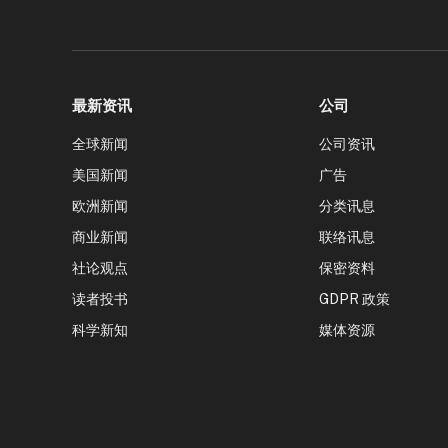
最新资讯
公司
全球新闻
公司资讯
美国新闻
广告
欧洲新闻
分类讯息
商业新闻
联络讯息
社论观点
保密资料
读者投书
GDPR 政策
科学新知
媒体资源