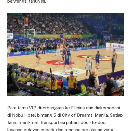
bergengsi tahun ini.
Para tamu VIP diterbangkan ke Filipina dan diakomodasi
di Nobu Hotel bintang 5 di City of Dreams, Manila. Setiap
tamu menikmati transportasi pribadi door-to-door,
layanan pelayan pribadi, dan rencana perjalanan yang