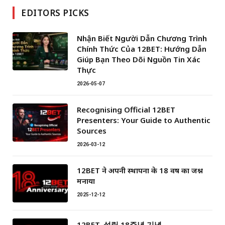
EDITORS PICKS
Nhận Biết Người Dẫn Chương Trình
Chính Thức Của 12BET: Hướng Dẫn
Giúp Bạn Theo Dõi Nguồn Tin Xác
Thực
2026-05-07
Recognising Official 12BET
Presenters: Your Guide to Authentic
Sources
2026-03-12
12BET ने अपनी स्थापना के 18 वर्ष का जश्न
मनाया
2025-12-12
12BET, 설립 18주년 기념