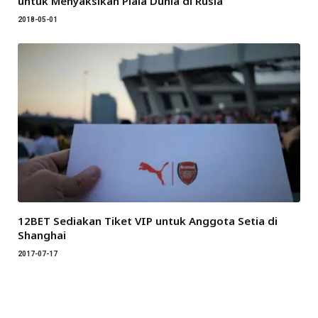
untuk Menyaksikan Piala Dunia di Rusia
2018-05-01
12BET Sediakan Tiket VIP untuk Anggota Setia di
Shanghai
2017-07-17