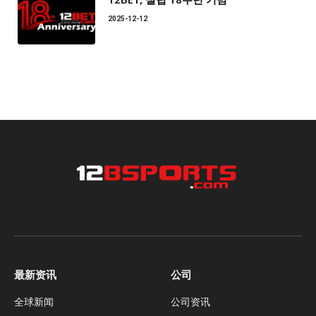
2025-12-12
最新资讯
公司
全球新闻
公司资讯