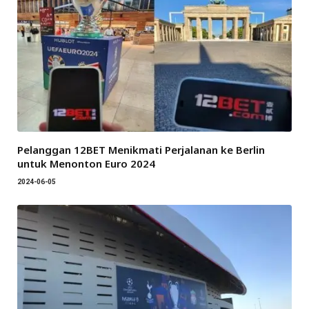
Pelanggan 12BET Menikmati Perjalanan ke Berlin
untuk Menonton Euro 2024
2024-06-05